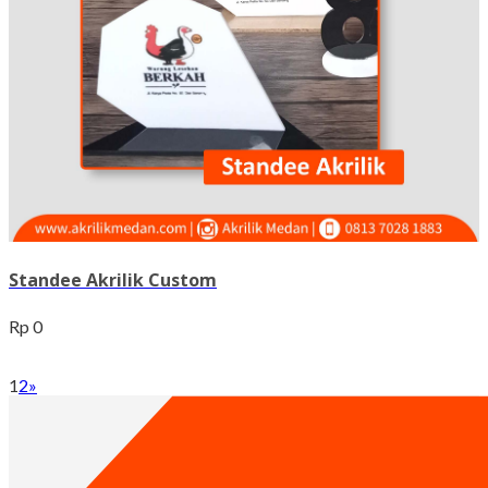
Standee Akrilik Custom
Rp 0
1
2
»