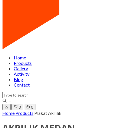
Home
Products
Gallery
Activity
Blog
Contact
0
0
Home
Products
Plakat Akrilik
AKRILIK MEDAN